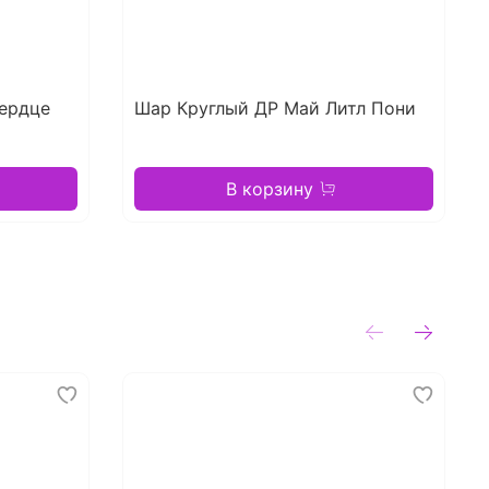
ердце
Шар Круглый ДР Май Литл Пони
В корзину