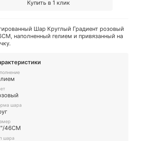
Купить в 1 клик
гированный Шар Круглый Градиент розовый
6СМ, наполненный гелием и привязанный на
чку.
арактеристики
полнение
елием
ет
озовый
рма шара
руг
змер
8"/46СМ
п шара