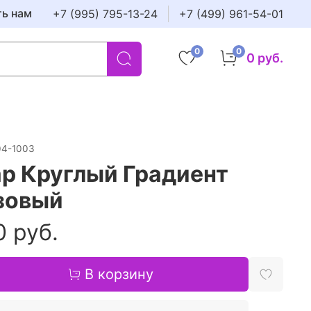
ть нам
+7 (995) 795-13-24
+7 (499) 961-54-01
0
0
0 руб.
04-1003
р Круглый Градиент
зовый
0 руб.
В корзину