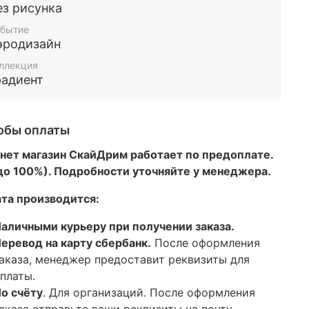
ез рисунка
бытие
эродизайн
ллекция
радиент
обы оплаты
нет магазин СкайДрим работает по предоплате.
 до 100%). Подробности уточняйте у менеджера.
та производится:
аличными курьеру при получении заказа.
еревод на карту сбербанк.
После оформления
аказа, менеджер предоставит реквизиты для
платы.
о счёту
. Для организаций. После оформления
аказа отправьте ваши реквизиты на почту