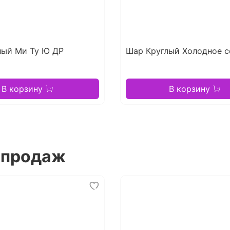
лый Ми Ту Ю ДР
Шар Круглый Холодное с
В корзину
В корзину
 продаж