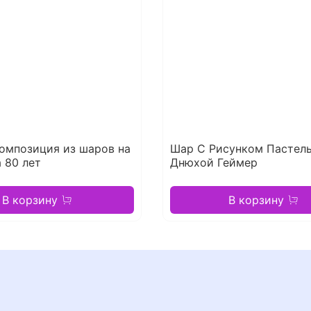
омпозиция из шаров на
Шар С Рисунком Пастел
 80 лет
Днюхой Геймер
В корзину
В корзину