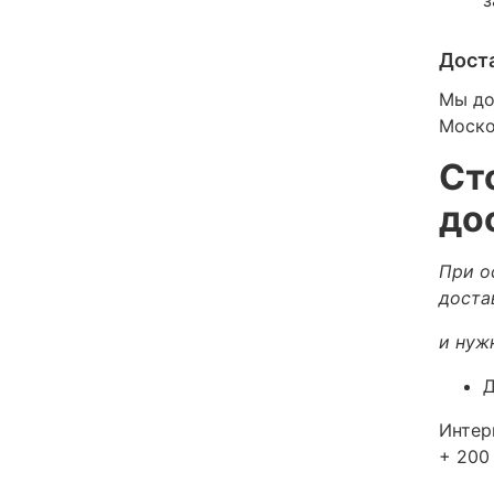
Дост
Мы до
Моско
Ст
до
При о
доста
и нуж
Д
Интер
+ 200 