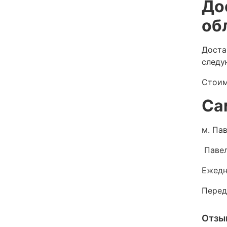
До
об
Доста
следу
Стоим
Са
м. Пав
Павел
Ежедн
Перед
Отзы