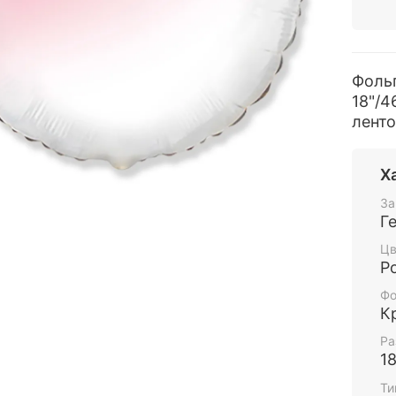
Фоль
18"/4
ленто
Х
За
Г
Цв
Р
Фо
К
Ра
1
Ти