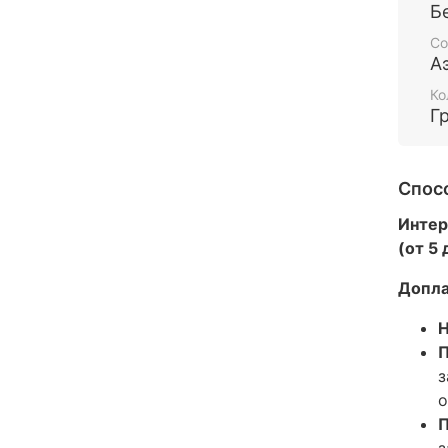
Б
Со
А
Ко
Г
Спос
Интер
(от 5
Допла
Н
П
з
о
П
з