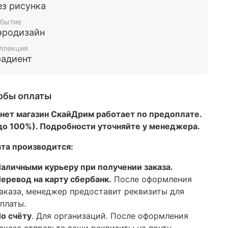
ез рисунка
бытие
эродизайн
ллекция
радиент
обы оплаты
нет магазин СкайДрим работает по предоплате.
 до 100%). Подробности уточняйте у менеджера.
та производится:
аличными курьеру при получении заказа.
еревод на карту сбербанк.
После оформления
аказа, менеджер предоставит реквизиты для
платы.
о счёту
. Для организаций. После оформления
аказа отправьте ваши реквизиты на почту