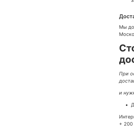
Дост
Мы до
Моско
Ст
до
При о
доста
и нуж
Д
Интер
+ 200 