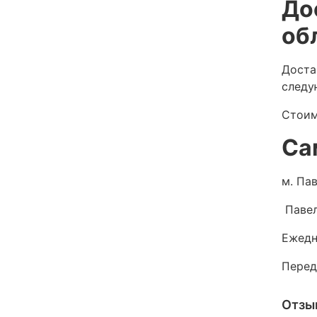
До
об
Доста
следу
Стоим
Са
м. Пав
Павел
Ежедн
Перед
Отзы