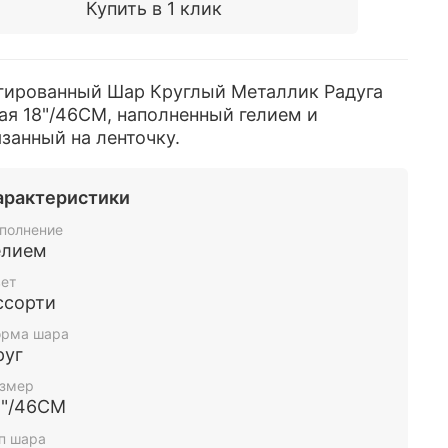
Купить в 1 клик
гированный Шар Круглый Металлик Радуга
я 18"/46СМ, наполненный гелием и
занный на ленточку.
арактеристики
полнение
елием
ет
ссорти
рма шара
руг
змер
8"/46СМ
п шара