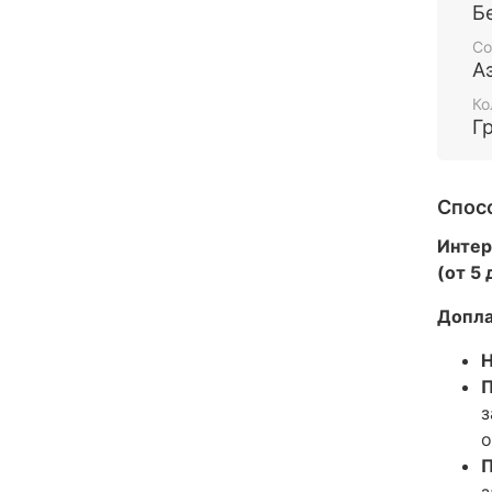
Б
Со
А
Ко
Г
Спос
Интер
(от 5
Допла
Н
П
з
о
П
з