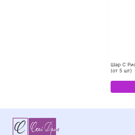
Шар С Ри
(от 5 шт)