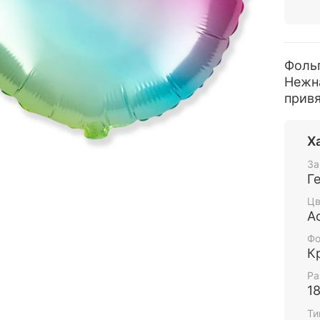
Фоль
Нежна
привя
Х
За
Г
Цв
А
Фо
К
Ра
1
Ти