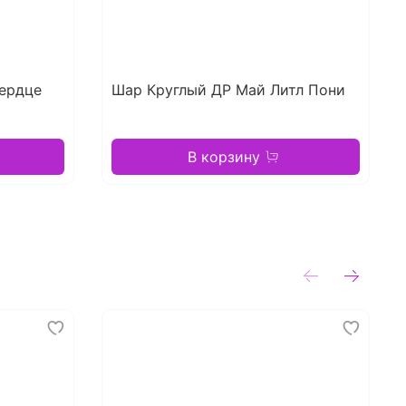
ердце
Шар Круглый ДР Май Литл Пони
В корзину