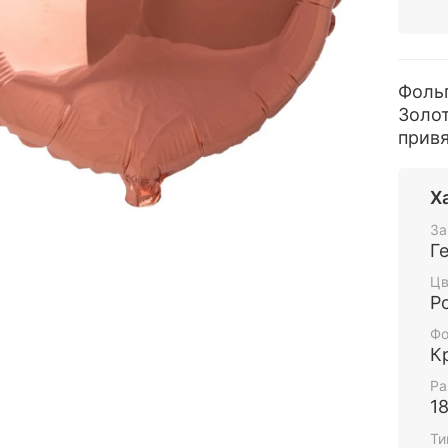
Фоль
Золот
привя
Х
За
Г
Цв
Р
Фо
К
Ра
1
Ти