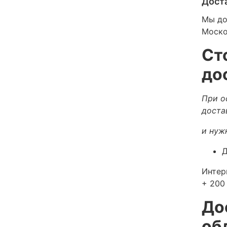
Дост
Мы до
Моско
Ст
до
При о
доста
и нуж
Д
Интер
+ 200 
До
об