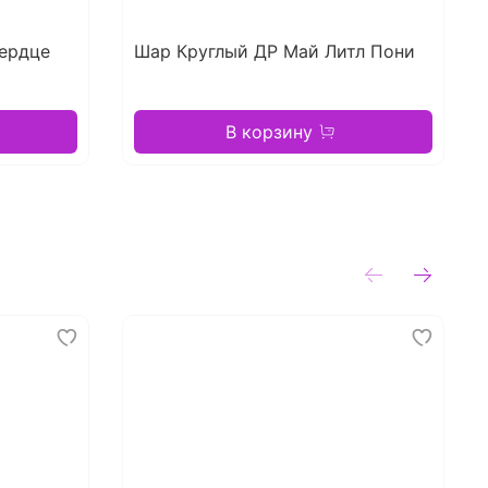
ердце
Шар Круглый ДР Май Литл Пони
В корзину