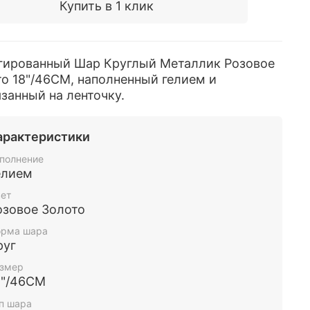
Купить в 1 клик
гированный Шар Круглый Металлик Розовое
о 18"/46СМ, наполненный гелием и
занный на ленточку.
арактеристики
полнение
елием
ет
озовое Золото
рма шара
руг
змер
8"/46СМ
п шара