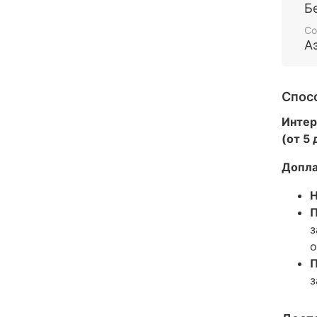
Б
Со
А
Спос
Интер
(от 5
Допла
Н
П
з
о
П
з