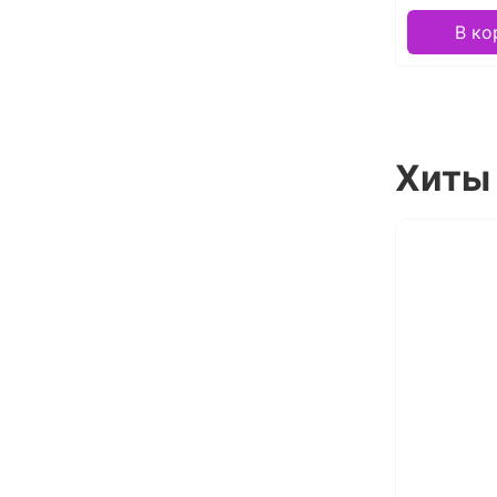
В ко
Хиты