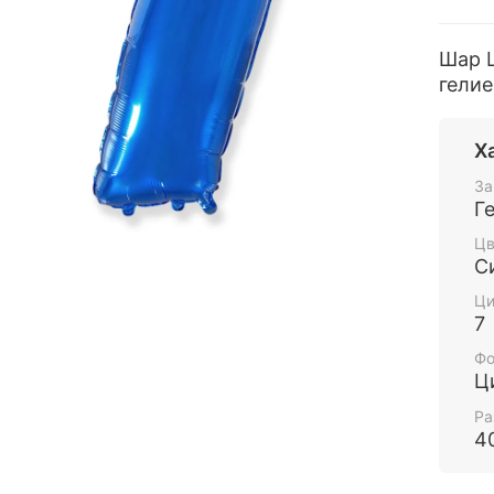
Шар Ц
гелие
Х
За
Г
Цв
С
Ц
7
Фо
Ц
Ра
4