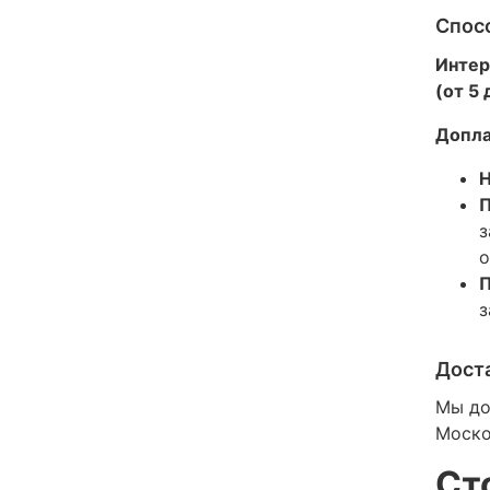
Спос
Интер
(от 5
Допла
Н
П
з
о
П
з
Дост
Мы до
Моско
Ст