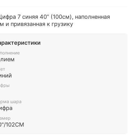
ифра 7 синяя 40” (100см), наполненная
м и привязанная к грузику
арактеристики
полнение
елием
ет
иний
ифры
рма шара
ифра
змер
0"/102СМ