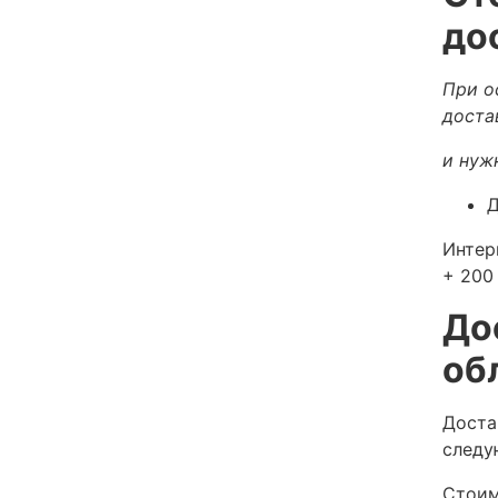
до
При о
доста
и нуж
Д
Интер
+ 200 
До
об
Доста
следу
Стоим