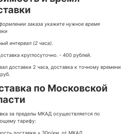
ставки
формлении заказа укажите нужное время
вки
ный интервал (2 часа).
оставка круглосуточно.
- 400 рублей.
вал доставки 2 часа, доставка к точному времени
руб.
ставка по Московской
ласти
вка за пределы МКАД осуществляется по
ющему тарифу:
ость доставки +
30р/км. от МКАД