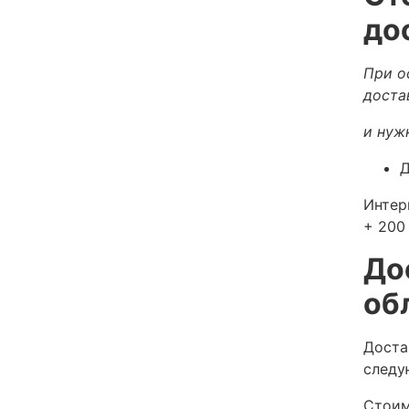
до
При о
доста
и нуж
Д
Интер
+ 200 
До
об
Доста
следу
Стоим