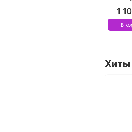
1 1
В ко
Хиты