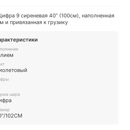
ифра 9 сиреневая 40” (100см), наполненная
м и привязанная к грузику
арактеристики
полнение
елием
ет
иолетовый
ифры
рма шара
ифра
змер
0"/102СМ