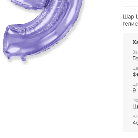
Шар Ц
гелие
Х
За
Г
Цв
Ф
Ц
9
Фо
Ц
Ра
4