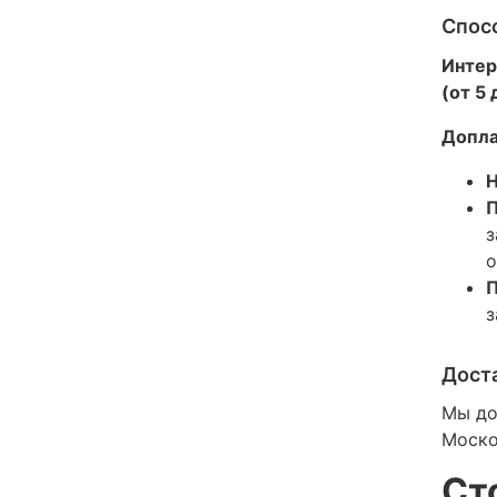
Спос
Интер
(от 5
Допла
Н
П
з
о
П
з
Дост
Мы до
Моско
Ст