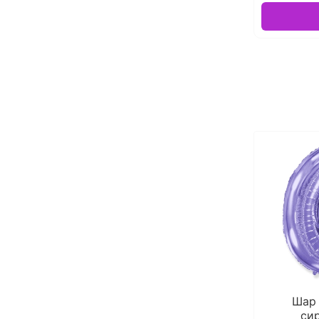
Шар
си