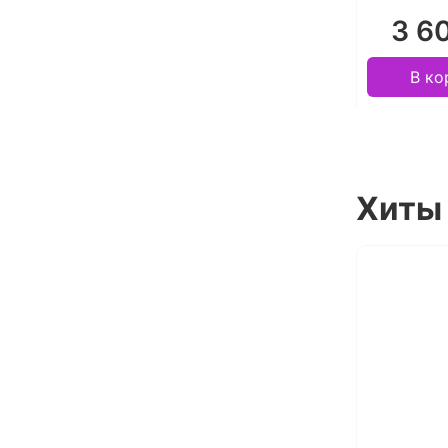
3 6
В ко
Хиты