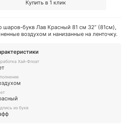
Купить в 1 клик
 шаров-букв Лав Красный 81 см 32” (81см),
ненные воздухом и нанизанные на ленточку.
арактеристики
работка Хай-Флоат
ет
полнение
оздухом
ет
расный
дпись из букв
афф