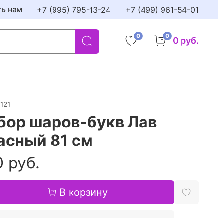
ть нам
+7 (995) 795-13-24
+7 (499) 961-54-01
0
0
0 руб.
121
бор шаров-букв Лав
асный 81 см
 руб.
В корзину