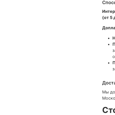
Спос
Интер
(от 5
Допла
Н
П
з
о
П
з
Дост
Мы до
Моско
Ст