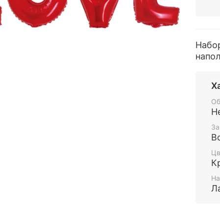
Набор
напол
Х
Об
Н
За
В
Цв
К
На
Л