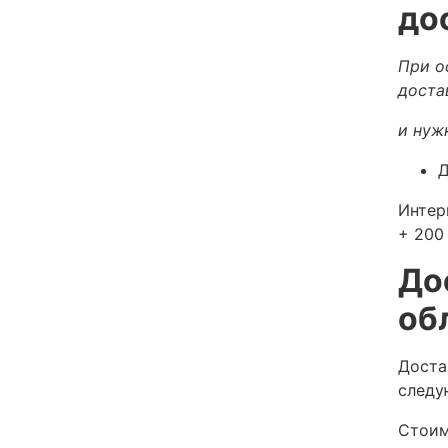
до
При о
доста
и нуж
Д
Интер
+ 200 
До
об
Доста
следу
Стоим