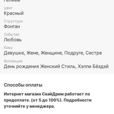
Все шары обработаны составом Хай флоат (для
Цвет
увеличения длительности полета) и наполнены
Красный
гелием.
Структура
Фонтан
Этот и любой другой набор воздушных шаров вы
можете заказать у нас. Так же у нас есть доставка
Событие
по Москве и МО
Любовь
Кому
Девушке, Жене, Женщине, Подруге, Сестре
Коллекция
День рождения Женский Стиль, Хэппи Бёздэй
Способы оплаты
Интернет магазин СкайДрим работает по
предоплате. (от 5 до 100%). Подробности
уточняйте у менеджера.