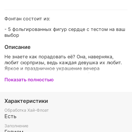
Фонтан состоит из:
- 5 фольгированных фигур сердце с тестом на ваш
выбор
Описание
Не знаете как порадовать её? Она, наверняка,
любит сюрпризы, ведь каждая девушка их любит.
Яркое и праздничное украшение вечера
воздушными шарами подарит незабываемые
Показать полностью
впечатления и бесконечную радость в глазах вашей
милой.Воздушные шары - это красивое и приятное
дополнение к подарку,которое точно ей
понравится .Такой набор станет оригинальным
Характеристики
подарком и оставит приятные воспоминания.
Обработка Хай-Флоат
По вашему желанию мы можем изменить цвет и/
Есть
или количество шариков в наборе, чтобы он
Заполнение
понравился именно вам и вашей любимой.
Гелием