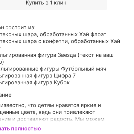
Купить в 1 клик
н состоит из:
атексных шара, обработанных Хай флоат
атексных шара с конфетти, обработанных Хай
т
ольгированная фигура Звезда (текст на ваш
р)
фольгированные фигуры Футбольный мяч
ьгированная фигура Цифра 7
ьгированная фигура Кубок
ание
известно, что детям нравятся яркие и
енные цвета, ведь они привлекают
ание и доставляют радость. Мы можем
ложить прекрасный набор воздушных
зать полностью
ов, который, непременно, доставит вашему