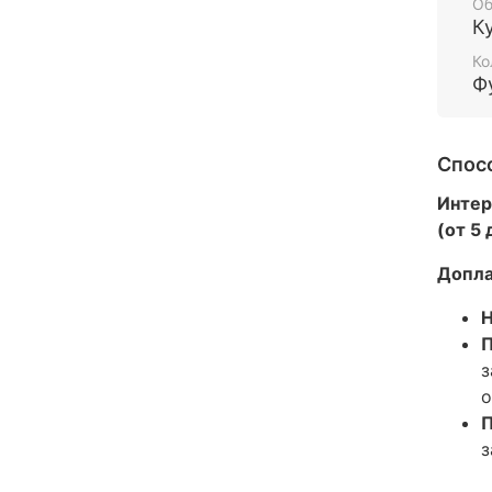
Об
К
Ко
Ф
Спос
Интер
(от 5
Допла
Н
П
з
о
П
з