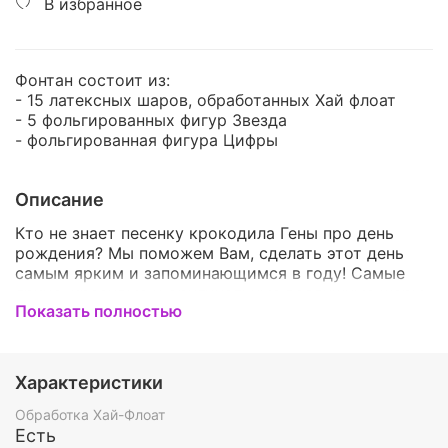
В избранное
Фонтан состоит из:
- 15 латексных шаров, обработанных Хай флоат
- 5 фольгированных фигур Звезда
- фольгированная фигура Цифры
Описание
Кто не знает песенку крокодила Гены про день
рождения? Мы поможем Вам, сделать этот день
самым ярким и запоминающимся в году! Самые
яркие, красивые и оригинальные воздушные шары
Показать полностью
для незабываемого праздника! Вы можете
подобрать идеальный набор для Ваших друзей или
близких! Шарики можно подобрать на любой вкус,
а по вашему желанию мы можем изменить цвет
Характеристики
или количество воздушных шаров в наборе. Мы
гарантируем, что наши букеты и фонтаны
Обработка Хай-Флоат
понравятся абсолютно всем! Шары идеально
Есть