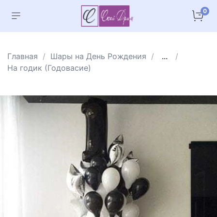
0
Главная
Шары на День Рождения
...
На годик (Годовасие)