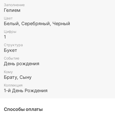
украсят любой праздник и оставят о нем только
Заполнение
приятные воспоминания!
Гелием
Все шары наполнены гелием.
Цвет
Белый, Серебряный, Черный
Эти и любые другие воздушные шары Вы можете
Цифры
заказать у нас. Так же у нас есть доставка по
1
Москве и МО.
Структура
Букет
Событие
День рождения
Кому
Брату, Сыну
Коллекция
1-й День Рождения
Способы оплаты