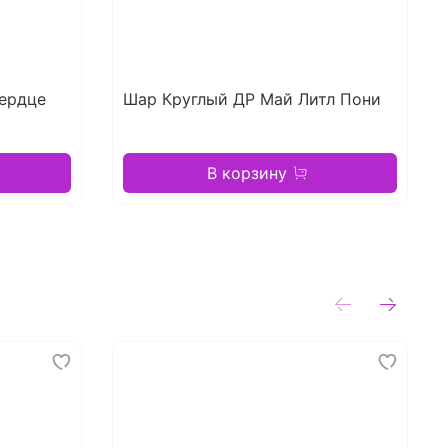
ердце
Шар Круглый ДР Май Литл Пони
В корзину