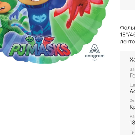
Фоль
18"/4
ленто
Х
За
Г
Цв
А
Фо
К
Ра
1
Ти