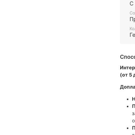
С
Со
П
Ко
Г
Спос
Интер
(от 5
Допла
Н
П
з
о
П
з