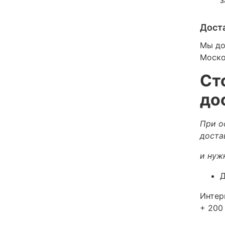
Дост
Мы до
Моско
Ст
до
При о
доста
и нуж
Д
Интер
+ 200 