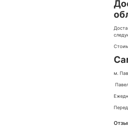
До
об
Доста
следу
Стоим
Са
м. Пав
Павел
Ежедн
Перед
Отзы