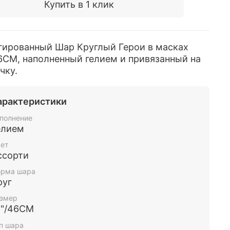
Купить в 1 клик
гированный Шар Круглый Герои в масках
6СМ, наполненный гелием и привязанный на
чку.
арактеристики
полнение
елием
ет
ссорти
рма шара
руг
змер
8"/46СМ
п шара