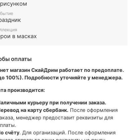
 рисунком
бытие
раздник
ллекция
ерои в масках
обы оплаты
нет магазин СкайДрим работает по предоплате.
 до 100%). Подробности уточняйте у менеджера.
та производится:
аличными курьеру при получении заказа.
еревод на карту сбербанк.
После оформления
аказа, менеджер предоставит реквизиты для
платы.
о счёту
. Для организаций. После оформления
аказа отправьте ваши реквизиты на почту