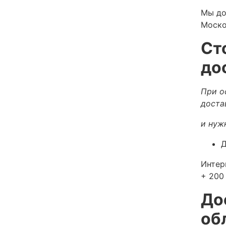
Мы до
Моско
Ст
до
При о
доста
и нуж
Д
Интер
+ 200 
До
об