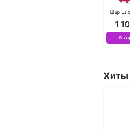
Шар Циф
1 1
В ко
Хиты