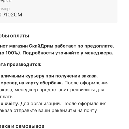
гированные шары летают гораздо дольше
змер
сных и могут радовать получателя большее
0"/102СМ
ество времени.
шары наполнены гелием.
обы оплаты
и любые другие воздушные шары Вы можете
нет магазин СкайДрим работает по предоплате.
ать у нас. Так же у нас есть доставка по
 до 100%). Подробности уточняйте у менеджера.
ве и МО.
та производится:
аличными курьеру при получении заказа.
еревод на карту сбербанк.
После оформления
аказа, менеджер предоставит реквизиты для
платы.
о счёту
. Для организаций. После оформления
аказа отправьте ваши реквизиты на почту
авка и самовывоз