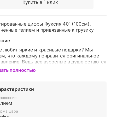
Купить в 1 клик
ированные цифры Фуксия 40” (100см),
ненные гелием и привязанные к грузику
ание
е любит яркие и красивые подарки? Мы
м, что каждому понравится оригинальное
авление. Ведь все взрослые в душе остаются
и, которые тянутся ко всему яркому и
зать полностью
вому. Фольгированные фигуры - это
ьное дополнение к подарку или
авлению, они прекрасно подойдут в
арактеристики
стве сюрприза или украшения помещения под
 праздник! У нас Вы можете подобрать
полнение
елием
 яркие и красивые фигуры на любой вкус.
можно дополнить нашу композицию или
рма шара
создать свою собственную. К тому же,
ифра