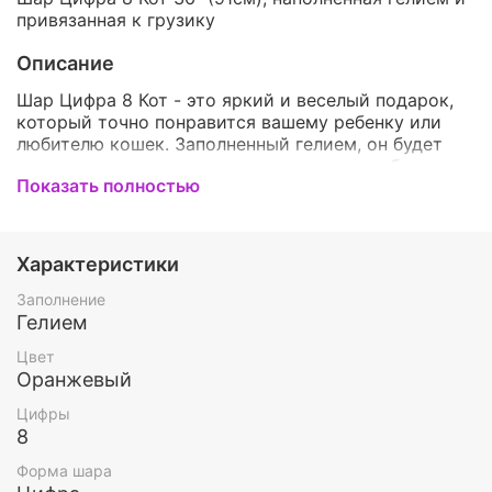
привязанная к грузику
Описание
Шар Цифра 8 Кот - это яркий и веселый подарок,
который точно понравится вашему ребенку или
любителю кошек. Заполненный гелием, он будет
легко парить в воздухе и привлекать всеобщее
Показать полностью
внимание. Оранжевые цвета шара добавят еще
больше радости и праздничного настроения. Этот
игривый аксессуар станет отличным украшением
для дня рождения, торжественного мероприятия
Характеристики
или просто поводом порадовать близкого
человека необычным сюрпризом. Насладитесь
Заполнение
магией Шара Цифры 8 в виде Кота!
Гелием
Цвет
Оранжевый
Цифры
8
Форма шара