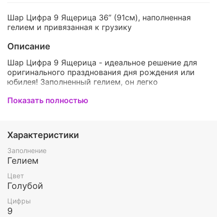
Шар Цифра 9 Ящерица 36” (91см), наполненная
гелием и привязанная к грузику
Описание
Шар Цифра 9 Ящерица - идеальное решение для
оригинального празднования дня рождения или
юбилея! Заполненный гелием, он легко
поднимается в воздух и создает неповторимую
Показать полностью
атмосферу радости. Голубой цвет символизирует
гармонию и спокойствие, что делает его отличным
выбором для любого торжества. Наш шар
привлекателен своей высокой профессиональной
Характеристики
качеством изготовления, который обеспечивает
его долговечность и стабильность полета.
Заполнение
Подарите себе или близкому человеку этот яркий
Гелием
акцент на празднике - уверены, это будет
Цвет
незабываемым событием!
Голубой
Цифры
9