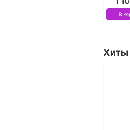
1 1
В ко
Хиты