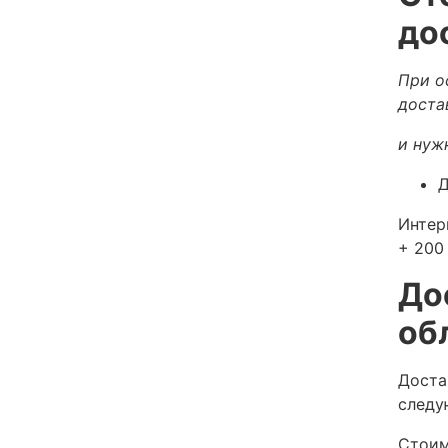
до
При о
доста
и нуж
Д
Интер
+ 200 
До
об
Доста
следу
Стоим