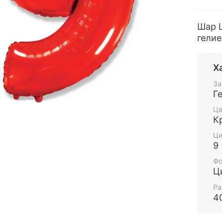
Шар Ц
гелие
Х
За
Г
Цв
К
Ц
9
Фо
Ц
Ра
4