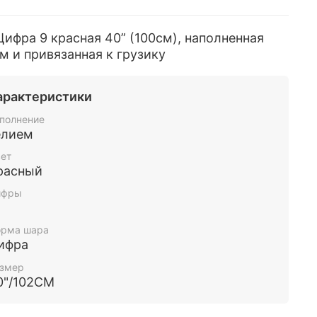
ифра 9 красная 40” (100см), наполненная
м и привязанная к грузику
арактеристики
полнение
елием
ет
расный
ифры
рма шара
ифра
змер
0"/102СМ