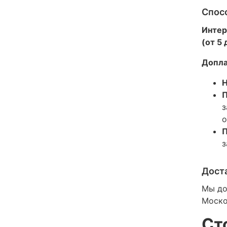
Спос
Интер
(от 5
Допла
Н
П
з
о
П
з
Дост
Мы до
Моско
Ст